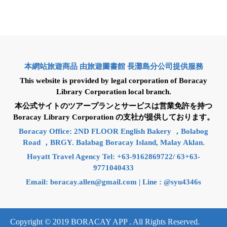
本網站旅遊商品 由旅遊圖書館 長灘島分公司提供服務
This website is provided by legal corporation of Boracay
Library Corporation local branch.
本公式サイトのツアープランとサービスは営業免許を持つ
Boracay Library Corporation の支社が提供しております。
Boracay Office: 2ND FLOOR English Bakery ，Bolabog
Road ，BRGY. Balabag Boracay Island, Malay Aklan.
Hoyatt Travel Agency Tel: +63-9162869722/ 63+63-
9771040433
Email:
boracay.allen@gmail.com
| Line : @syu4346s
Copyright © 2019 BORACAY APP . All Rights Reserved.