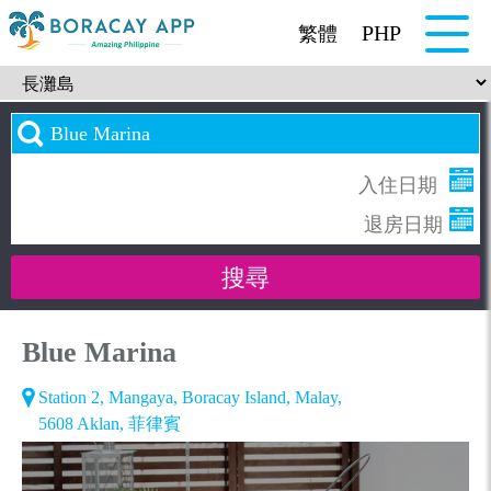
PHP
繁體
Blue Marina
Station 2, Mangaya, Boracay Island, Malay,
5608 Aklan, 菲律賓