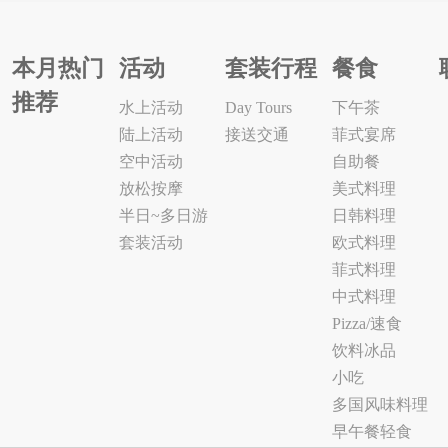
本月热门
活动
套装行程
餐食
推荐
水上活动
Day Tours
下午茶
陆上活动
接送交通
菲式宴席
空中活动
自助餐
放松按摩
美式料理
半日~多日游
日韩料理
套装活动
欧式料理
菲式料理
中式料理
Pizza/速食
饮料冰品
小吃
多国风味料理
早午餐轻食