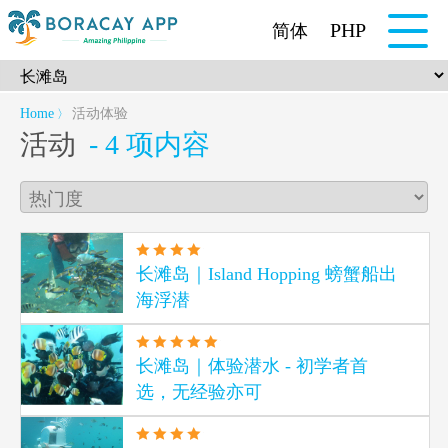
PHP
简体
Home
活动体验
〉
活动
- 4 项内容
长滩岛｜Island Hopping 螃蟹船出
海浮潜
长滩岛｜体验潜水 - 初学者首
选，无经验亦可