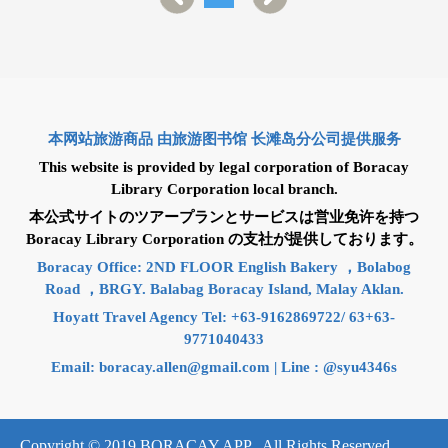
本网站旅游商品 由旅游图书馆 长滩岛分公司提供服务
This website is provided by legal corporation of Boracay
Library Corporation local branch.
本公式サイトのツアープランとサービスは営业免许を持つ
Boracay Library Corporation の支社が提供しております。
Boracay Office: 2ND FLOOR English Bakery ，Bolabog
Road ，BRGY. Balabag Boracay Island, Malay Aklan.
Hoyatt Travel Agency Tel: +63-9162869722/ 63+63-
9771040433
Email:
boracay.allen@gmail.com
| Line : @syu4346s
Copyright © 2019 BORACAY APP . All Rights Reserved.