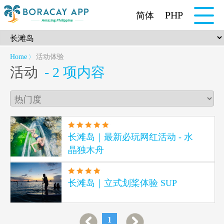
PHP
简体
Home
活动体验
〉
活动
- 2 项内容
长滩岛｜最新必玩网红活动 - 水
晶独木舟
长滩岛｜立式划桨体验 SUP
1