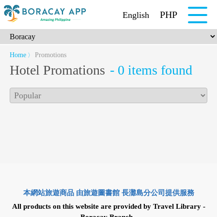
PHP
English
Home
Promotions
〉
Hotel Promations
- 0 items found
本網站旅遊商品 由旅遊圖書館 長灘島分公司提供服務
All products on this website are provided by Travel Library -