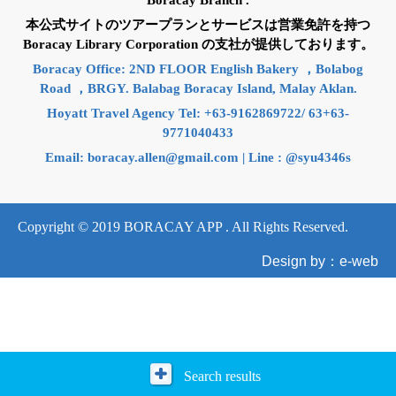
Boracay Branch .
本公式サイトのツアープランとサービスは営業免許を持つ
Boracay Library Corporation の支社が提供しております。
Boracay Office: 2ND FLOOR English Bakery ，Bolabog
Road ，BRGY. Balabag Boracay Island, Malay Aklan.
Hoyatt Travel Agency Tel: +63-9162869722/ 63+63-
9771040433
Email:
boracay.allen@gmail.com
| Line : @syu4346s
Copyright © 2019 BORACAY APP . All Rights Reserved.
Design by：e-web
Search results