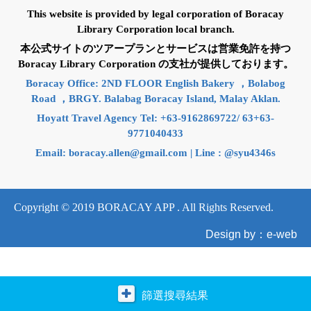
This website is provided by legal corporation of Boracay
Library Corporation local branch.
本公式サイトのツアープランとサービスは営業免許を持つ
Boracay Library Corporation の支社が提供しております。
Boracay Office: 2ND FLOOR English Bakery ，Bolabog
Road ，BRGY. Balabag Boracay Island, Malay Aklan.
Hoyatt Travel Agency Tel: +63-9162869722/ 63+63-
9771040433
Email:
boracay.allen@gmail.com
| Line : @syu4346s
Copyright © 2019 BORACAY APP . All Rights Reserved.
Design by：e-web
篩選搜尋結果