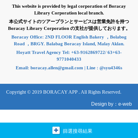
This website is provided by legal corporation of Boracay
Library Corporation local branch.
本公式サイトのツアープランとサービスは営業免許を持つ
Boracay Library Corporation の支社が提供しております。
Boracay Office: 2ND FLOOR English Bakery ，Bolabog
Road ，BRGY. Balabag Boracay Island, Malay Aklan.
Hoyatt Travel Agency Tel: +63-9162869722/ 63+63-
9771040433
Email:
boracay.allen@gmail.com
| Line : @syu4346s
Copyright © 2019 BORACAY APP . All Rights Reserved.
Design by：e-web
篩選搜尋結果