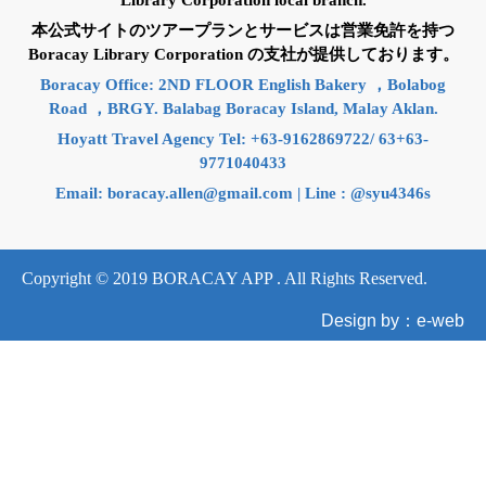
Library Corporation local branch.
本公式サイトのツアープランとサービスは営業免許を持つ
Boracay Library Corporation の支社が提供しております。
Boracay Office: 2ND FLOOR English Bakery ，Bolabog
Road ，BRGY. Balabag Boracay Island, Malay Aklan.
Hoyatt Travel Agency Tel: +63-9162869722/ 63+63-
9771040433
Email:
boracay.allen@gmail.com
| Line : @syu4346s
Copyright © 2019 BORACAY APP . All Rights Reserved.
Design by：e-web